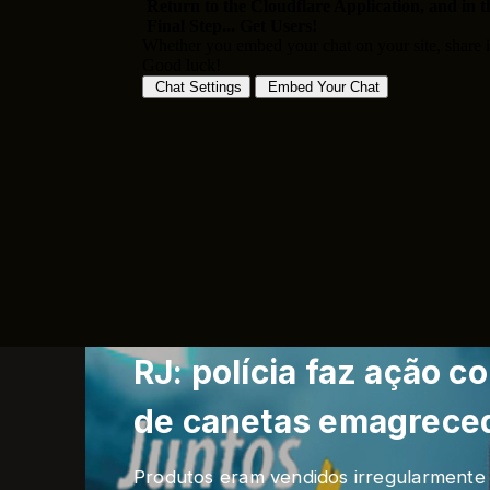
RJ: polícia faz ação c
de canetas emagrece
Produtos eram vendidos irregularmente 