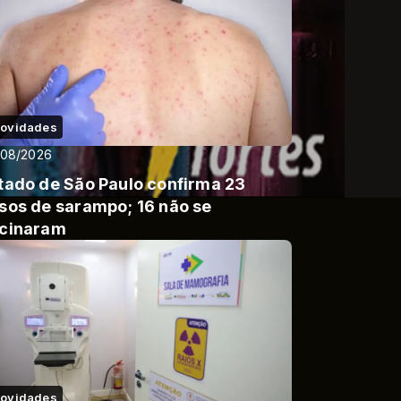
ovidades
/08/2026
tado de São Paulo confirma 23
sos de sarampo; 16 não se
cinaram
ovidades