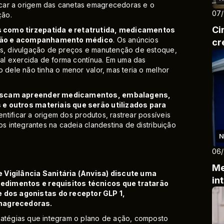
car a origem das canetas emagrecedoras e o
07
ção.
Ci
s como tirzepatida e retatrutida, medicamentos
crição e acompanhamento médico
. Os anúncios
cr
os, divulgação de preços e manutenção de estoque,
cial exercida de forma contínua. Em uma das
 dele não tinha o menor valor, mas teria o melhor
 buscam apreender medicamentos, embalagens,
 e outros materiais que serão utilizados para
entificar a origem dos produtos, rastrear possíveis
os integrantes na cadeia clandestina de distribuição
N
06
Me
e Vigilância Sanitária (Anvisa) discute uma
in
edimentos e requisitos técnicos que tratarão
dos agonistas do receptor GLP 1,
magrecedoras.
ratégias que integram o plano de ação, composto