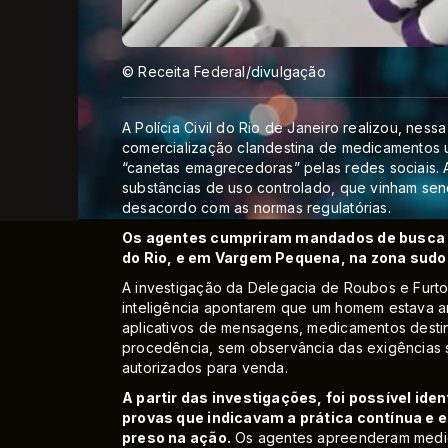
© Receita Federal/divulgação
A Polícia Civil do Rio de Janeiro realizou, nes
comercialização clandestina de medicamentos 
“canetas emagrecedoras” pelas redes sociais. A 
substâncias de uso controlado, que vinham sen
desacordo com as normas regulatórias.
Os agentes cumpriram mandados de busca 
do Rio, e em Vargem Pequena, na zona sudo
A investigação da Delegacia de Roubos e Furto
inteligência apontarem que um homem estava a
aplicativos de mensagens, medicamentos des
procedência, sem observância das exigências s
autorizados para venda.
A partir das investigações, foi possível ide
provas que indicavam a prática contínua e e
preso na ação.
Os agentes apreenderam medica