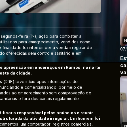
sa segunda-feira (1º), ação para combater a
N
utilizados para emagrecimento, vendidos como
finalidade foi interromper a venda irregular de
07
do oferecidas sem controle sanitário e em
Es
ca
e apreensão em endereços em Ramos, no norte
va
este da cidade.
s (DRF) teve início após informações de
nunciando e comercializando, por meio de
tinados ao emagrecimento sem comprovação de
anitárias e fora dos canais regularmente
ntificar o responsável pelos anúncios e reunir
struturada da atividade irregular. Um homem foi
mentos, um computador, registros comerciais,
N