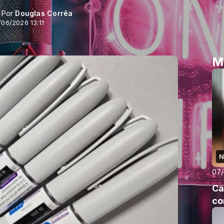
- Por
Douglas Corrêa
/06/2026 13:11
M
N
07
Ca
co