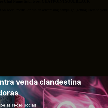
ontra venda clandestina
doras
pelas redes sociais